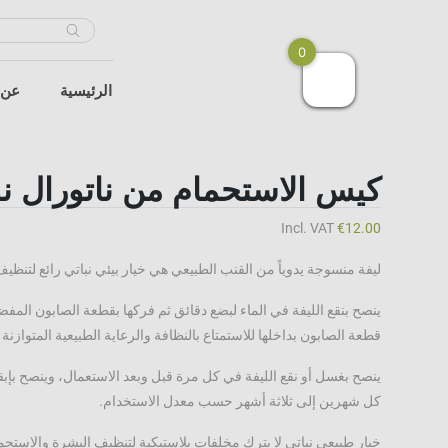
s
0
الرئيسية
عن 
كيس الاستحمام من ناتورال 
Incl. VAT
€
12.00
ليفة منسوجة يدوياً من القنب الطبيعي هي خيار بيئي نباتي رائع لتنظي
ينصح بنقع الليفة في الماء لبضع دقائق ثم فركها بقطعة الصابون المف
قطعة الصابون بداخلها للاستمتاع بالنظافة والرعاية الطبيعية المتوازنة
ينصح بغسل أو نقع الليفة في كل مرة قبل وبعد الاستعمال، وينصح بإبقائ
كل شهرين إلى ثلاثة أشهر حسب معدل الاستخدام.
خيار طبيعي نباتي لا يترك مخلفات بلاستيكية لتنظيف البشرة والاستحم