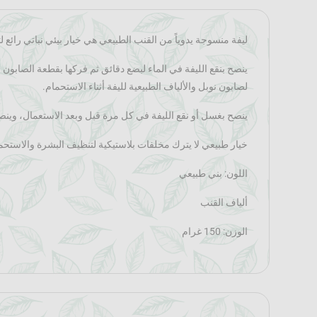
ليفة منسوجة يدوياً من القنب الطبيعي هي خيار بيئي نباتي رائع
ينصح بنقع الليفة في الماء لبضع دقائق ثم فركها بقطعة الصابون 
لصابون نوبل والألياف الطبيعية لليفة أثناء الاستحمام.
ينصح بغسل أو نقع الليفة في كل مرة قبل وبعد الاستعمال، وينص
خيار طبيعي لا يترك مخلفات بلاستيكية لتنظيف البشرة والاستحم
اللون: بني طبيعي
ألياف القنب
الوزن: 150 غرام