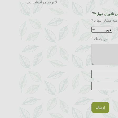
لا توجد مراجعات بعد.
ن ناتورال نوبل™”
مية مشار إليها بـ
*
مك
*
مراجعتك
*