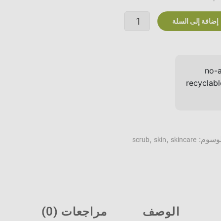
كمية
إضافة إلى السلة
كيس
الاستحمام
من
ناتورال
نوبل™
لوسوم:
,
,
scrub
skin
skincare
الوصف
مراجعات (0)