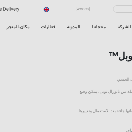
Product
e Delivery
[woocs]
search
الشركة
منتجاتنا
المدونة
فعاليات
مكان-المتجر
نوبل™
ف الجسم،
ضلة من ناتورال نوبل، يمكن وضع
ها جافة بعد الاستعمال وتغييرها
ام.