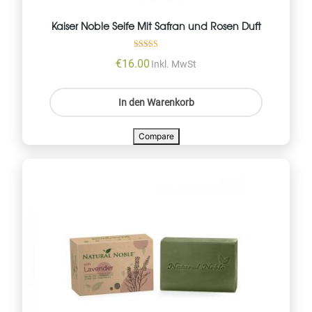
Kaiser Noble Seife Mit Safran und Rosen Duft
Bewertet mit
€
16.00
Inkl. MwSt
5.00
von 5
In den Warenkorb
Compare