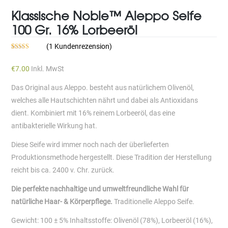
Klassische Noble™ Aleppo Seife
100 Gr. 16% Lorbeeröl
(
1
Kundenrezension)
Bewertet mit
1
5.00
von 5,
basierend auf
€
7.00
Inkl. MwSt
Kundenbewertung
Das Original aus Aleppo. besteht aus natürlichem Olivenöl,
welches alle Hautschichten nährt und dabei als Antioxidans
dient. Kombiniert mit 16% reinem Lorbeeröl, das eine
antibakterielle Wirkung hat.
Diese Seife wird immer noch nach der überlieferten
Produktionsmethode hergestellt. Diese Tradition der Herstellung
reicht bis ca. 2400 v. Chr. zurück.
Die perfekte nachhaltige und umweltfreundliche Wahl für
natürliche Haar- & Körperpflege.
Traditionelle Aleppo Seife.
Gewicht: 100 ± 5% Inhaltsstoffe: Olivenöl (78%), Lorbeeröl (16%),