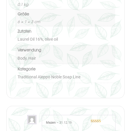
0.1 kg
Größe
6 × 1 × 3 cm
Zutaten
Laurel Oil 16%, olive oil
Verwendung
Body, Hair
Kategorie
Traditional Aleppo Noble Soap Line
Mazen
–
31.12.19
Bewertet mit
5
von 5