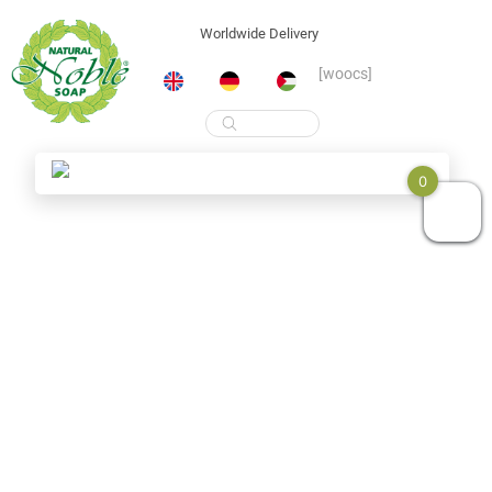
Worldwide Delivery
[woocs]
Products
search
0
Skip
to
content