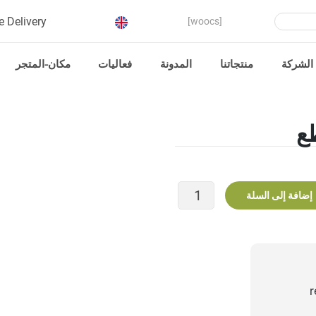
Product
e Delivery
[woocs]
search
الشركة
منتجاتنا
المدونة
فعاليات
مكان-المتجر
كمية
إضافة إلى السلة
كيس
صابون
تراث
نوبل،