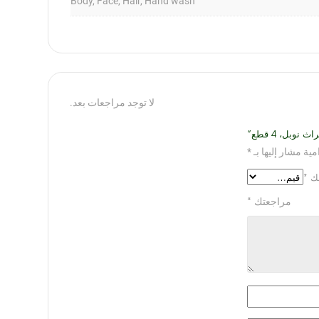
Body, Face, Hair, Hand wash
لا توجد مراجعات بعد.
وبل، 4 قطع”
مية مشار إليها بـ
*
مك
*
مراجعتك
*