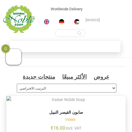
Worldwide Delivery
[woocs]
Products
search
Skip
Shop
0
to
content
عروض
الأكثر مبيعًا
منتجات جديدة
صابون القيصر النبيل
تم التقييم
€
16.00
Incl. VAT
5.00
من 5