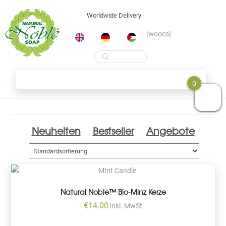
Worldwide Delivery
[woocs]
Products
search
Skip
Shop
0
to
content
Neuheiten
Bestseller
Angebote
Natural Noble™ Bio-Minz Kerze
€
14.00
Inkl. MwSt