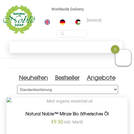
Worldwide Delivery
[woocs]
Products
search
Skip
Shop
0
to
content
Neuheiten
Bestseller
Angebote
Natural Noble™ Minze Bio ätherisches Öl
€
9.50
Inkl. MwSt