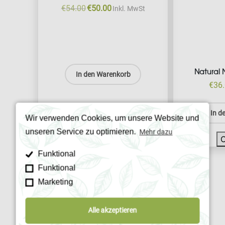
€
54.00
€
50.00
Original
Current
Inkl. MwSt
price
price
was:
is:
€54.00.
€50.00.
Natural 
In den Warenkorb
€
36
In d
Wir verwenden Cookies, um unsere Website und
unseren Service zu optimieren.
Mehr dazu
Compare
Funktional
Funktional
Marketing
Alle akzeptieren