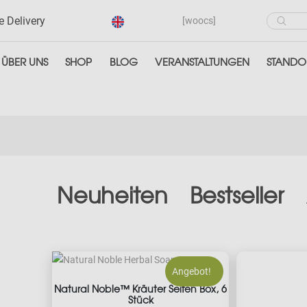
Product
e Delivery
[woocs]
search
ÜBER UNS
SHOP
BLOG
VERANSTALTUNGEN
STANDO
Neuheiten
Bestseller
Angebot!
Natural Noble™ Kräuter Seifen Box, 6
Stück