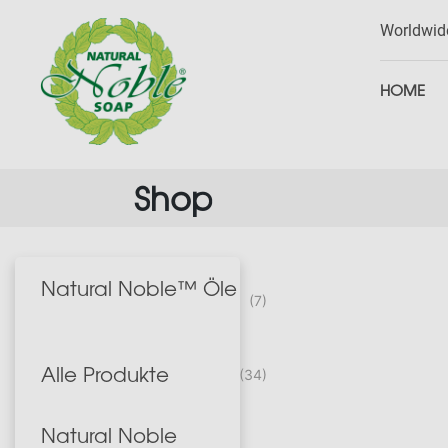
Worldwid
HOME
Skip
Shop
to
content
Natural Noble™ Öle
(7)
Alle Produkte
(34)
Natural Noble