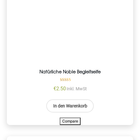
Natürliche Noble Begleitseife
Bewertet mit
€
2.50
Inkl. MwSt
5.00
von 5
In den Warenkorb
Compare