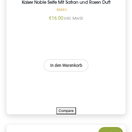
Kaiser Noble Seife Mit Safran und Rosen Duft
Bewertet mit
€
16.00
Inkl. MwSt
5.00
von 5
In den Warenkorb
Compare