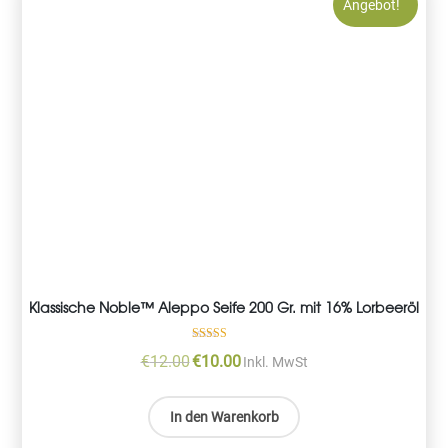
Angebot!
Klassische Noble™ Aleppo Seife 200 Gr. mit 16% Lorbeeröl
Bewertet mit
€
12.00
€
10.00
Original
Current
Inkl. MwSt
5.00
von 5
price
price
was:
is:
In den Warenkorb
€12.00.
€10.00.