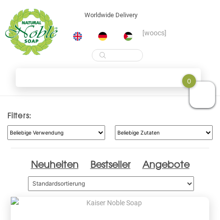
Worldwide Delivery
[woocs]
Products
search
Skip
Shop
0
to
content
Filters:
Neuheiten
Bestseller
Angebote